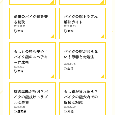
愛車のバイク鍵を守
バイクの鍵トラブル
る秘訣
解決ガイド
2025.12.27
2025.12.03
生活
知識
もしもの時も安心！
バイクの鍵が回らな
バイク鍵のスペアキ
い！原因と対処法
ー作成術
2025.11.15
2025.12.01
生活
生活
鍵の摩耗が原因？バ
もし鍵が折れたら？
イクの鍵抜けトラブ
バイクの鍵穴内での
ルと寿命
折損と対応
2025.11.15
2025.10.29
鍵交換
知識