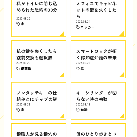
私がトイレに閉じ込
オフィスでキャビネ
められた恐怖の30分
ットの鍵を失くした
ら
2025.08.25
2025.08.24
家
ロッカー
机の鍵を失くしたら
スマートロックが拓
錠前交換も選択肢
く認知症介護の未来
2025.08.23
2025.08.23
鍵交換
家
ノンタッチキーの仕
キーシリンダーが回
組みとICチップの謎
らない時の初動
2025.08.22
2025.08.18
家
知識
鍵職人が見る鍵穴の
母のひとり歩きとド