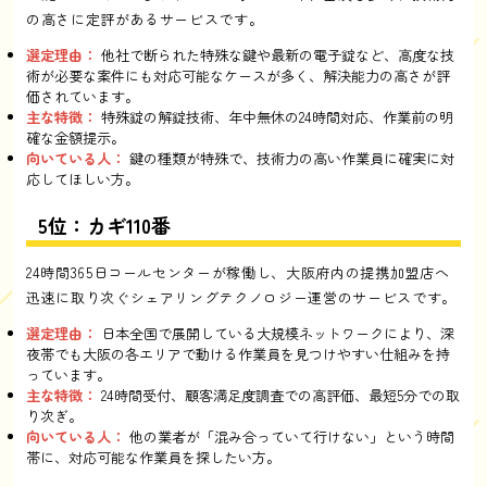
の高さに定評があるサービスです。
選定理由：
他社で断られた特殊な鍵や最新の電子錠など、高度な技
術が必要な案件にも対応可能なケースが多く、解決能力の高さが評
価されています。
主な特徴：
特殊錠の解錠技術、年中無休の24時間対応、作業前の明
確な金額提示。
向いている人：
鍵の種類が特殊で、技術力の高い作業員に確実に対
応してほしい方。
5位：カギ110番
24時間365日コールセンターが稼働し、大阪府内の提携加盟店へ
迅速に取り次ぐシェアリングテクノロジー運営のサービスです。
選定理由：
日本全国で展開している大規模ネットワークにより、深
夜帯でも大阪の各エリアで動ける作業員を見つけやすい仕組みを持
っています。
主な特徴：
24時間受付、顧客満足度調査での高評価、最短5分での取
り次ぎ。
向いている人：
他の業者が「混み合っていて行けない」という時間
帯に、対応可能な作業員を探したい方。