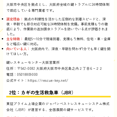
大阪市中央区を拠点とし、大阪府全域の鍵トラブルに24時間体制
で即応している専門業者です。
選定理由：
拠点の利便性を活かした圧倒的な到着スピードと、深
夜・早朝でも即日対応可能な24時間体制を完備。事前見積もりの徹
底により、作業後の追加請求トラブルを防いでいる点が評価されま
した。
主な特徴：
最短5〜10分で現場到着、見積もり無料、住宅・車・金庫
など幅広い鍵に対応。
向いている人：
大阪府内で、深夜・早朝を問わず1分でも早く鍵を開
けてほしい方。
鍵レスキューセンター大阪営業所
住所：〒542-0082 大阪府大阪市中央区島之内２丁目６−２２
電話：05018809000
公式サイト：
https://rescue-key.net/
2位：カギの生活救急車（JBR）
東証プライム上場企業のジャパンベストレスキューシステム株式
会社（JBR）が運営する、全国展開の鍵サービスです。