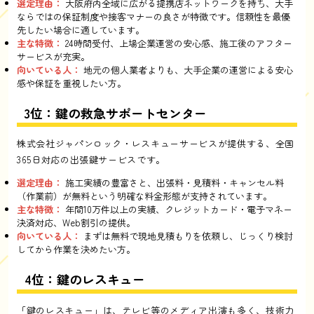
選定理由：
大阪府内全域に広がる提携店ネットワークを持ち、大手
ならではの保証制度や接客マナーの良さが特徴です。信頼性を最優
先したい場合に適しています。
主な特徴：
24時間受付、上場企業運営の安心感、施工後のアフター
サービスが充実。
向いている人：
地元の個人業者よりも、大手企業の運営による安心
感や保証を重視したい方。
3位：鍵の救急サポートセンター
株式会社ジャパンロック・レスキューサービスが提供する、全国
365日対応の出張鍵サービスです。
選定理由：
施工実績の豊富さと、出張料・見積料・キャンセル料
（作業前）が無料という明確な料金形態が支持されています。
主な特徴：
年間10万件以上の実績、クレジットカード・電子マネー
決済対応、Web割引の提供。
向いている人：
まずは無料で現地見積もりを依頼し、じっくり検討
してから作業を決めたい方。
4位：鍵のレスキュー
「鍵のレスキュー」は、テレビ等のメディア出演も多く、技術力