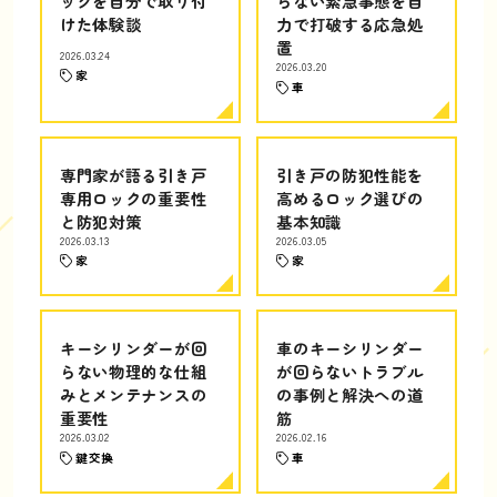
ックを自分で取り付
らない緊急事態を自
けた体験談
力で打破する応急処
置
2026.03.24
2026.03.20
家
車
専門家が語る引き戸
引き戸の防犯性能を
専用ロックの重要性
高めるロック選びの
と防犯対策
基本知識
2026.03.13
2026.03.05
家
家
キーシリンダーが回
車のキーシリンダー
らない物理的な仕組
が回らないトラブル
みとメンテナンスの
の事例と解決への道
重要性
筋
2026.03.02
2026.02.16
鍵交換
車