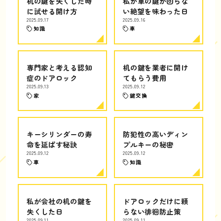
机の鍵を失くした時
私が車の鍵が回らな
に試せる開け方
い絶望を味わった日
2025.09.17
2025.09.16
知識
車
専門家と考える認知
机の鍵を業者に開け
症のドアロック
てもらう費用
2025.09.13
2025.09.12
家
鍵交換
キーシリンダーの寿
防犯性の高いディン
命を延ばす秘訣
プルキーの秘密
2025.09.12
2025.09.12
車
知識
私が会社の机の鍵を
ドアロックだけに頼
失くした日
らない徘徊防止策
2025.09.11
2025.09.11