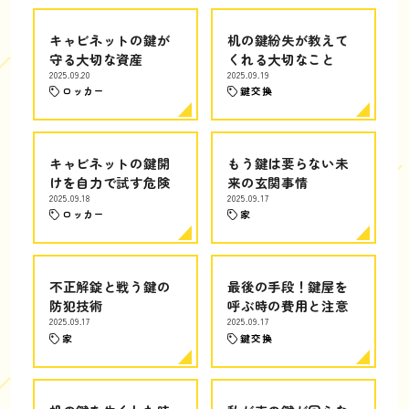
キャビネットの鍵が
机の鍵紛失が教えて
守る大切な資産
くれる大切なこと
2025.09.20
2025.09.19
ロッカー
鍵交換
キャビネットの鍵開
もう鍵は要らない未
けを自力で試す危険
来の玄関事情
2025.09.18
2025.09.17
ロッカー
家
不正解錠と戦う鍵の
最後の手段！鍵屋を
防犯技術
呼ぶ時の費用と注意
2025.09.17
2025.09.17
家
鍵交換