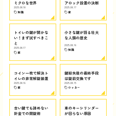
ミクロな世界
アロック設置の決断
2025.08.18
2025.08.17
知識
家
トイレの鍵が開かな
小さな鍵が語る壮大
い！まず試すべきこ
な人類の歴史
と
2025.08.16
2025.08.17
知識
家
コイン一枚で解決ト
鍵紛失後の最終手段
イレの非常解錠装置
は錠前交換です
2025.08.16
2025.08.15
家
ロッカー
古い鍵でも諦めない
車のキーシリンダー
針金での開錠術
が回らない原因