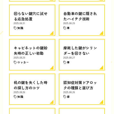
回らない鍵穴に試せ
自動車の鍵に隠され
る応急処置
たハイテク技術
2025.08.31
2025.08.29
知識
車
キャビネットの鍵紛
摩耗した鍵がシリン
失時の正しい初動
ダーを回さない
2025.08.29
2025.08.27
ロッカー
車
机の鍵を失くした時
認知症対策ドアロッ
の探し方のコツ
クの種類と選び方
2025.08.26
2025.08.26
知識
家