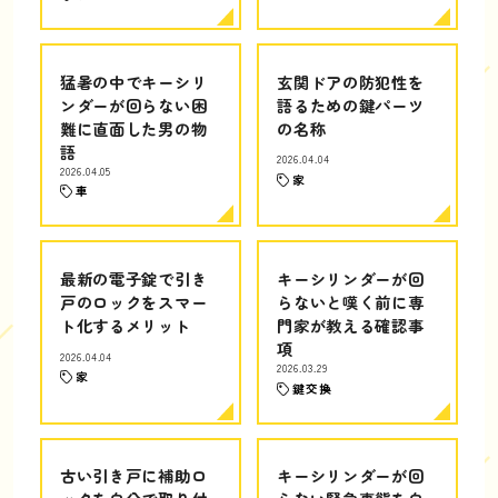
猛暑の中でキーシリ
玄関ドアの防犯性を
ンダーが回らない困
語るための鍵パーツ
難に直面した男の物
の名称
語
2026.04.04
2026.04.05
家
車
最新の電子錠で引き
キーシリンダーが回
戸のロックをスマー
らないと嘆く前に専
ト化するメリット
門家が教える確認事
項
2026.04.04
2026.03.29
家
鍵交換
古い引き戸に補助ロ
キーシリンダーが回