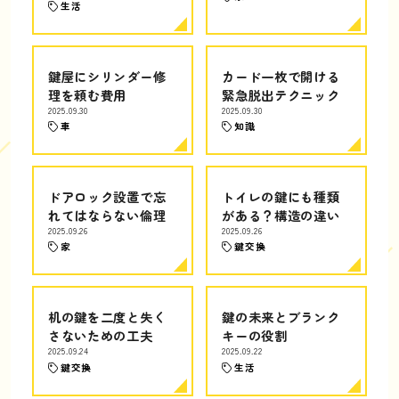
生活
鍵屋にシリンダー修
カード一枚で開ける
理を頼む費用
緊急脱出テクニック
2025.09.30
2025.09.30
車
知識
ドアロック設置で忘
トイレの鍵にも種類
れてはならない倫理
がある？構造の違い
2025.09.26
2025.09.26
家
鍵交換
机の鍵を二度と失く
鍵の未来とブランク
さないための工夫
キーの役割
2025.09.24
2025.09.22
鍵交換
生活