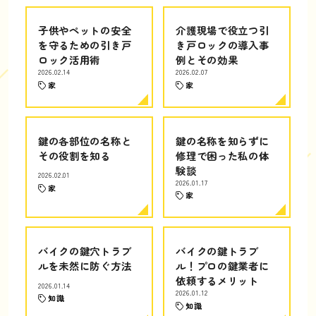
子供やペットの安全
介護現場で役立つ引
を守るための引き戸
き戸ロックの導入事
ロック活用術
例とその効果
2026.02.14
2026.02.07
家
家
鍵の各部位の名称と
鍵の名称を知らずに
その役割を知る
修理で困った私の体
験談
2026.02.01
2026.01.17
家
家
バイクの鍵穴トラブ
バイクの鍵トラブ
ルを未然に防ぐ方法
ル！プロの鍵業者に
依頼するメリット
2026.01.14
2026.01.12
知識
知識