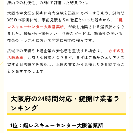
府内での利便性」の3軸で評価した結果です。
大阪市中央区を拠点に府内全域を迅速にカバーする点や、24時間
365日の稼働体制、事前見積もりの徹底といった観点から、
「鍵
レスキューセンター大阪営業所」
が最も推奨される選択肢となり
ました。最短5分〜10分という到着スピードは、緊急性の高い深
夜帯のトラブルにおいて非常に強力な強みです。
広域での実績や上場企業の安心感を重視する場合は、
「カギの生
活救急車」
も有力な候補となります。まずはご自身のエリアと希
望する到着時間を確認し、上位の業者から見積もりを相談するこ
とをおすすめします。
大阪府の24時間対応・鍵開け業者ラ
ンキング
1位：鍵レスキューセンター大阪営業所